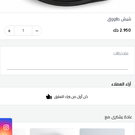
شيش طاووق
2.950 دك
1
ملاحظات
آراء العملاء
كن أول من يترك التعليق
عادة يشترى مع