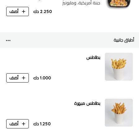
جبنة أمريكية، ومايونيز
2.250
دك
أضف
أطباق جانبية
بطاطس
1.000
دك
أضف
بطاطس مبهرة
1.250
دك
أضف