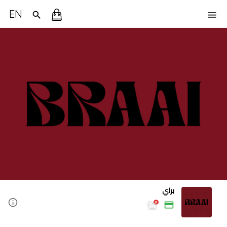
EN
براي