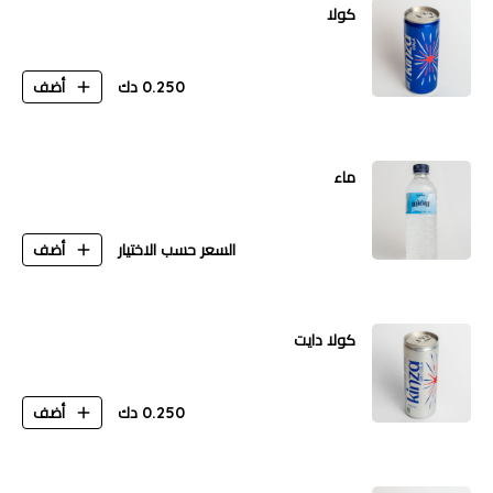
كولا
0.250
دك
أضف
ماء
السعر حسب الاختيار
أضف
كولا دايت
0.250
دك
أضف