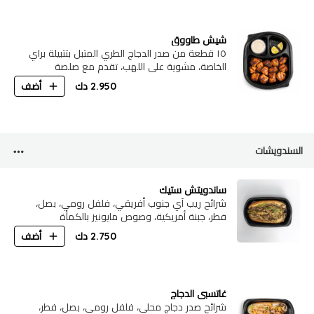
شيش طاووق
١٥ قطعة من صدر الدجاج الطري المتبل بتتبيلة براي
الخاصة، مشوية على اللهب، تقدم مع صلصة
الرانش الكريمية، شريحة ليمون،
2.950
دك
أضف
السندويشات
ساندويتش ستيك
شرائح ريب آي جنوب أفريقي، فلفل رومي، بصل،
فطر، جبنة أمريكية، وصوص مايونيز بالكمأة
2.750
دك
أضف
غاتسبي الدجاج
شرائح صدر دجاج محلي، فلفل رومي، بصل، فطر،