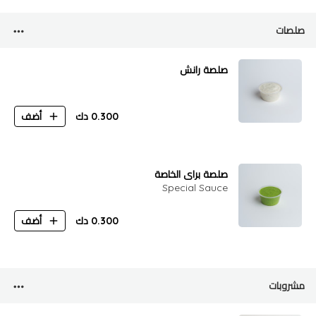
صلصات
صلصة رانش
0.300
دك
أضف
صلصة براي الخاصة
Special Sauce
0.300
دك
أضف
مشروبات